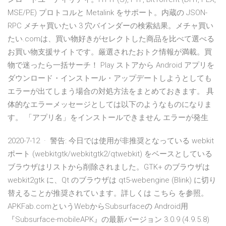
MSE/PE) プロトコルと Metalink をサポート。内蔵の JSON-
RPC メチャ買いたい 3 穴バインダーの検索結果。メチャ買い
たい.comは、買い物好きがセレクトした商品を比べて選べる
お買い物支援サイトです。厳選されたおトク情報が満載。買
物で迷ったら一括サーチ！ Play ストアから Android アプリを
ダウンロード・インストール・アップデートしようとしても
エラーが出てしまう場合の対処方法をまとめておきます。 具
体的なエラーメッセージとしては以下のようなものになりま
す。 「アプリ名」をインストールできません エラーが発生
2020-7-12 · 警告: 今日では使用が非推奨となっている webkit
ポート (webkitgtk/webkitgtk2/qtwebkit) をベースとしている
ブラウザはリストから削除されました。GTK+ のブラウザは
webkit2gtk に、Qt のブラウザは qt5-webengine (Blink) に切り
替えることが推奨されています。詳しくは こちら を参照。
APKFab.comというWebからSubsurfaceの Android用
『Subsurface-mobileAPK』の最新バージョン 3.0.9 (4.9.5.8)