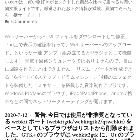
い.comは、買い物好きがセレクトした商品を比べて選べるお買い
物支援サイトです。厳選されたおトク情報が満載。買物で迷った
ら一括サーチ！
6 Comments
WebサーバーからHTMLファイルをダウンロードして修正、
iPad上で表示の確認を行って、Webサーバーへのアップロー
ド、といった一連 アンプ（組み立てるとIPラジオとして機能
します） ※電子回路シミュレータではありませんので、自由
に回路を作ることはできません。 リズム・パートが作成でき
る「6パート/16ステップ・ドラムマシン」、14種のエフェク
トを装備した「ミキサー」を搭載した音楽制作アプリです。
Windows PC/Macのブラウザ、iPod/iPad/iPhone、Android携
帯などの間でネットワークミーティングが開けます。
2020-7-12 · 警告: 今日では使用が非推奨となってい
る webkit ポート (webkitgtk/webkitgtk2/qtwebkit) を
ベースとしているブラウザはリストから削除されま
した。GTK+ のブラウザは webkit2gtk に、Qt のブラ