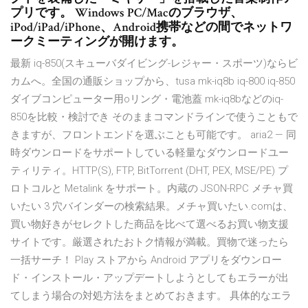
プリです。 Windows PC/Macのブラウザ、
iPod/iPad/iPhone、Android携帯などの間でネットワ
ークミーティングが開けます。
最新 iq-850(スキューバダイビング-レジャー・スポーツ)ならビ
カムへ。全国の通販ショップから、tusa mk-iq8b iq-800 iq-850
ダイブコンピューター用oリング・電池蓋 mk-iq8bなどのiq-
850を比較・検討でき そのままコマンドラインで使うこともで
きますが、フロントエンドを選ぶことも可能です。 aria2 — 同
時ダウンロードをサポートしている軽量なダウンロードユー
ティリティ。HTTP(S), FTP, BitTorrent (DHT, PEX, MSE/PE) プ
ロトコルと Metalink をサポート。内蔵の JSON-RPC メチャ買
いたい 3 穴バインダーの検索結果。メチャ買いたい.comは、
買い物好きがセレクトした商品を比べて選べるお買い物支援
サイトです。厳選されたおトク情報が満載。買物で迷ったら
一括サーチ！ Play ストアから Android アプリをダウンロー
ド・インストール・アップデートしようとしてもエラーが出
てしまう場合の対処方法をまとめておきます。 具体的なエラ