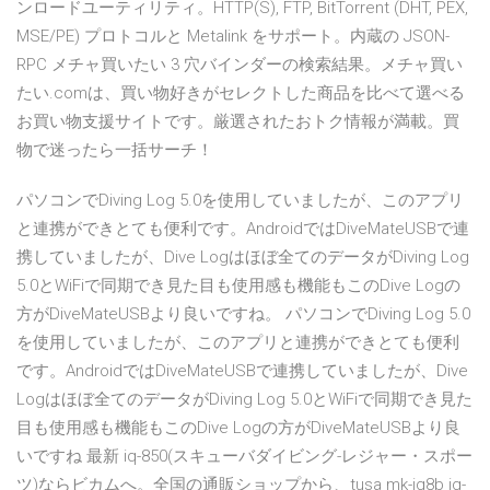
ンロードユーティリティ。HTTP(S), FTP, BitTorrent (DHT, PEX,
MSE/PE) プロトコルと Metalink をサポート。内蔵の JSON-
RPC メチャ買いたい 3 穴バインダーの検索結果。メチャ買い
たい.comは、買い物好きがセレクトした商品を比べて選べる
お買い物支援サイトです。厳選されたおトク情報が満載。買
物で迷ったら一括サーチ！
パソコンでDiving Log 5.0を使用していましたが、このアプリ
と連携ができとても便利です。AndroidではDiveMateUSBで連
携していましたが、Dive Logはほぼ全てのデータがDiving Log
5.0とWiFiで同期でき見た目も使用感も機能もこのDive Logの
方がDiveMateUSBより良いですね。 パソコンでDiving Log 5.0
を使用していましたが、このアプリと連携ができとても便利
です。AndroidではDiveMateUSBで連携していましたが、Dive
Logはほぼ全てのデータがDiving Log 5.0とWiFiで同期でき見た
目も使用感も機能もこのDive Logの方がDiveMateUSBより良
いですね 最新 iq-850(スキューバダイビング-レジャー・スポー
ツ)ならビカムへ。全国の通販ショップから、tusa mk-iq8b iq-