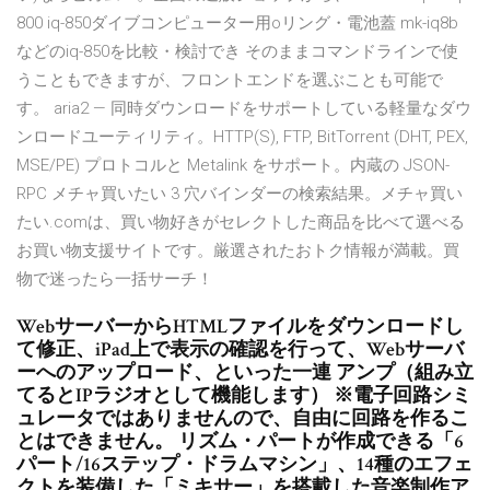
800 iq-850ダイブコンピューター用oリング・電池蓋 mk-iq8b
などのiq-850を比較・検討でき そのままコマンドラインで使
うこともできますが、フロントエンドを選ぶことも可能で
す。 aria2 — 同時ダウンロードをサポートしている軽量なダウ
ンロードユーティリティ。HTTP(S), FTP, BitTorrent (DHT, PEX,
MSE/PE) プロトコルと Metalink をサポート。内蔵の JSON-
RPC メチャ買いたい 3 穴バインダーの検索結果。メチャ買い
たい.comは、買い物好きがセレクトした商品を比べて選べる
お買い物支援サイトです。厳選されたおトク情報が満載。買
物で迷ったら一括サーチ！
WebサーバーからHTMLファイルをダウンロードし
て修正、iPad上で表示の確認を行って、Webサーバ
ーへのアップロード、といった一連 アンプ（組み立
てるとIPラジオとして機能します） ※電子回路シミ
ュレータではありませんので、自由に回路を作るこ
とはできません。 リズム・パートが作成できる「6
パート/16ステップ・ドラムマシン」、14種のエフェ
クトを装備した「ミキサー」を搭載した音楽制作ア