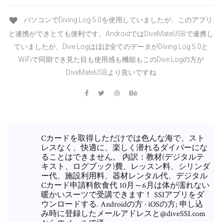
パソコンでDiving Log 5.0を使用していましたが、このアプリ
と連携ができとても便利です。AndroidではDiveMateUSBで連携し
ていましたが、Dive Logはほぼ全てのデータがDiving Log 5.0と
WiFiで同期でき見た目も使用感も機能もこのDive Logの方が
DiveMateUSBより良いですね
Cカードを取得しただけでは色んな海で、スト
レスなく、快適に、楽しく潜れるダイバーにな
ることはできません。 内訳：教材(デジタルテ
キスト、ログブック)費、レッスン料、シリンダ
ー代、施設利用料、器材レンタル代、デジタル
Cカード申請料飲食代 10月～6月は体が濡れない
暖かいスーツで受講できます！ SSIアプリをダ
ウンロードする. Androidの方 · iOSの方; 申し込
み時に登録したメールアドレスと@diveSSI.com