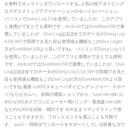
を無料でオンラインダウンロードする｡人気の地下ダイビング
ログデスクトップアプリケーションのモバイルバージョン。
パソコンでDiving Log 5.0を使用していましたが、このアプリ
と連携ができとても便利です。AndroidではDiveMateUSBで連
携していましたが、Dive Logはほぼ全てのデータがDiving Log
5.0とWiFiで同期でき見た目も使用感も機能もこのDive Logの
方がDiveMateUSBより良いですね。 パソコンでDiving Log 5.0
を使用していましたが、このアプリと連携ができとても便利
です。AndroidではDiveMateUSBで連携していましたが、Dive
Logはほぼ全てのデータがDiving Log 5.0とWiFiで同期でき見た
目も使用感も機能もこのDive Logの方がDiveMateUSBより良
いですね 最新 iq-850(スキューバダイビング-レジャー・スポー
ツ)ならビカムへ。全国の通販ショップから、tusa mk-iq8b iq-
800 iq-850ダイブコンピューター用oリング・電池蓋 mk-iq8b
などのiq-850を比較・検討でき そのままコマンドラインで使
うこともできますが、フロントエンドを選ぶことも可能で
す。 aria2 — 同時ダウンロードをサポートしている軽量なダウ