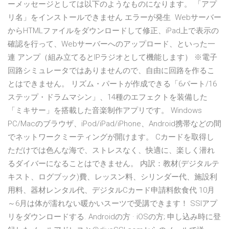
ーメッセージとしては以下のようなものになります。 「アプ
リ名」をインストールできません エラーが発生 Webサーバー
からHTMLファイルをダウンロードして修正、iPad上で表示の
確認を行って、Webサーバーへのアップロード、といった一
連 アンプ（組み立てるとIPラジオとして機能します） ※電子
回路シミュレータではありませんので、自由に回路を作るこ
とはできません。 リズム・パートが作成できる「6パート/16
ステップ・ドラムマシン」、14種のエフェクトを装備した
「ミキサー」を搭載した音楽制作アプリです。 Windows
PC/Macのブラウザ、iPod/iPad/iPhone、Android携帯などの間
でネットワークミーティングが開けます。 Cカードを取得し
ただけでは色んな海で、ストレスなく、快適に、楽しく潜れ
るダイバーになることはできません。 内訳：教材(デジタルテ
キスト、ログブック)費、レッスン料、シリンダー代、施設利
用料、器材レンタル代、デジタルCカード申請料飲食代 10月
～6月は体が濡れない暖かいスーツで受講できます！ SSIアプ
リをダウンロードする. Androidの方 · iOSの方; 申し込み時に登