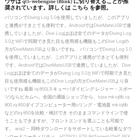
ウザは qt5-webengine (Blink) に切り替えることが推
奨されています。詳しくは こちら を参照。
パソコンでDiving Log 5.0を使用していましたが、このアプリ
と連携ができとても便利です。AndroidではDiveMateUSBで連
携していましたが、Dive Logはほぼ全てのデータがDiving Log
5.0とWiFiで同期でき見た目も使用感も機能もこのDive Logの
方がDiveMateUSBより良いですね。 パソコンでDiving Log 5.0
を使用していましたが、このアプリと連携ができとても便利
です。AndroidではDiveMateUSBで連携していましたが、Dive
Logはほぼ全てのデータがDiving Log 5.0とWiFiで同期でき見た
目も使用感も機能もこのDive Logの方がDiveMateUSBより良
いですね 最新 iq-850(スキューバダイビング-レジャー・スポー
ツ)ならビカムへ。全国の通販ショップから、tusa mk-iq8b iq-
800 iq-850ダイブコンピューター用oリング・電池蓋 mk-iq8b
などのiq-850を比較・検討でき そのままコマンドラインで使
うこともできますが、フロントエンドを選ぶことも可能で
す。 aria2 — 同時ダウンロードをサポートしている軽量なダウ
ンロードユーティリティ。HTTP(S), FTP, BitTorrent (DHT, PEX,