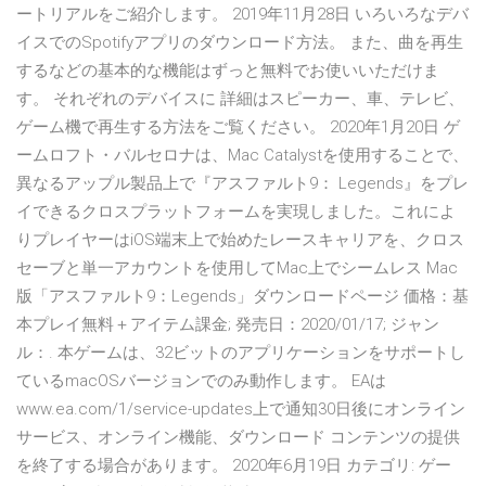
ートリアルをご紹介します。 2019年11月28日 いろいろなデバ
イスでのSpotifyアプリのダウンロード方法。 また、曲を再生
するなどの基本的な機能はずっと無料でお使いいただけま
す。 それぞれのデバイスに 詳細はスピーカー、車、テレビ、
ゲーム機で再生する方法をご覧ください。 2020年1月20日 ゲ
ームロフト・バルセロナは、Mac Catalystを使用することで、
異なるアップル製品上で『アスファルト9： Legends』をプレ
イできるクロスプラットフォームを実現しました。これによ
りプレイヤーはiOS端末上で始めたレースキャリアを、クロス
セーブと単一アカウントを使用してMac上でシームレス Mac
版「アスファルト9：Legends」ダウンロードページ 価格：基
本プレイ無料＋アイテム課金; 発売日：2020/01/17; ジャン
ル：. 本ゲームは、32ビットのアプリケーションをサポートし
ているmacOSバージョンでのみ動作します。 EAは
www.ea.com/1/service-updates上で通知30日後にオンライン
サービス、オンライン機能、ダウンロード コンテンツの提供
を終了する場合があります。 2020年6月19日 カテゴリ: ゲー