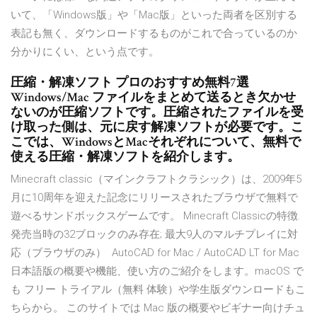
いて、「Windows版」や「Mac版」といった両者を区別する
表記も無く、ダウンロードするものがこれで合っているのか
分かりにくい、という点です。
圧縮・解凍ソフト プロのおすすめ無料7選
Windows/Mac ファイルをまとめて送るとき欠かせ
ないのが圧縮ソフトです。圧縮されたファイルを受
け取った側は、元に戻す解凍ソフトが必要です。こ
こでは、WindowsとMacそれぞれについて、無料で
使える圧縮・解凍ソフトを紹介します。
Minecraft classic（マインクラフトクラシック）は、2009年5
月に10周年を迎えた記念にリリースされたブラウザで無料で
遊べるサンドボックスゲームです。 Minecraft Classicの特徴.
発売当時の32ブロックのみ存在; 最大9人のマルチプレイに対
応（ブラウザのみ） AutoCAD for Mac / AutoCAD LT for Mac
日本語版の概要や機能、使い方のご紹介をします。macOS で
も フリー トライアル（無料 体験）や学生版ダウンロードもこ
ちらから。 このサイトでは Mac 版の概要やビギナー向けチュ