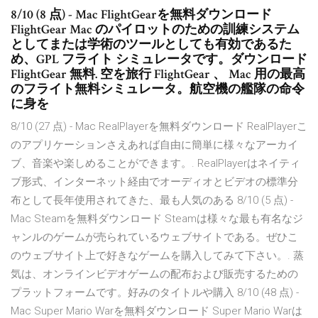
8/10 (8 点) - Mac FlightGearを無料ダウンロード
FlightGear Mac のパイロットのための訓練システム
としてまたは学術のツールとしても有効であるた
め、GPL フライト シミュレータです。ダウンロード
FlightGear 無料. 空を旅行 FlightGear 、 Mac 用の最高
のフライト無料シミュレータ。航空機の艦隊の命令
に身を
8/10 (27 点) - Mac RealPlayerを無料ダウンロード RealPlayerこ
のアプリケーションさえあれば自由に簡単に様々なアーカイ
ブ、音楽や楽しめることができます。. RealPlayerはネイティ
ブ形式、インターネット経由でオーディオとビデオの標準分
布として長年使用されてきた、最も人気のある 8/10 (5 点) -
Mac Steamを無料ダウンロード Steamは様々な最も有名なジ
ャンルのゲームが売られているウェブサイトである。ぜひこ
のウェブサイト上で好きなゲームを購入してみて下さい。. 蒸
気は、オンラインビデオゲームの配布および販売するための
プラットフォームです。好みのタイトルや購入 8/10 (48 点) -
Mac Super Mario Warを無料ダウンロード Super Mario Warは