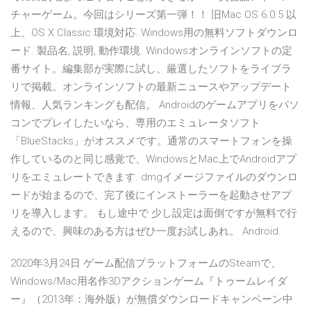
チャーゲーム。今回はシリーズ第一弾！！ 旧Mac OS 6.0.5 以
上、OS X Classic 環境対応. Windows用の無料ソフトダウンロ
ード. 製品名, 説明, 動作環境. Windowsオンラインソフトの定
番サイト。編集部が実際に試し、厳選したソフトをライブラ
リで掲載。オンラインソフトの最新ニュースやアップデート
情報、人気ランキングも配信。 Androidのゲームアプリをパソ
コンでプレイしたいなら、専用のエミュレータソフト
「BlueStacks」がオススメです。通常のスマートフォンを操
作しているのと同じ感覚で、WindowsとMac上でAndroidアプ
リをエミュレートできます. dmgイメージファイルのダウンロ
ードが始まるので、完了後にインストーラーを起動させアプ
リを導入します。 もし途中で 少し設定は面倒ですが無料で行
えるので、興味のある方はぜひ一度お試しあれ。 Android.
2020年3月24日 ゲーム配信プラットフォームのSteamで、
Windows/Mac用名作3Dアクションゲーム『トゥームレイダ
ー』（2013年：海外版）が無償ダウンロードキャンペーン中