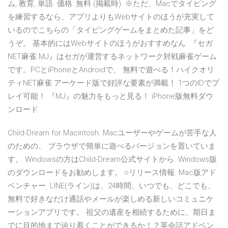
ム, 教育, 単語. 価格: 無料 (掲載時). ※ただ、Macでタイピング
を練習するなら、アプリよりもWebサイトのほうが充実して
いるのでこちらの「タイピングゲームをまとめた記事」をど
うぞ。 基本的にはWebサイトのほうがおすすめなん 『セガ
NET麻雀 MJ』はセガが運営するネットワーク対戦麻雀ゲーム
です。PCとiPhoneとAndroidで、 無料で遊べる！ハイクオリ
ティNET麻雀 アーケード版で好評な要素が満載！ 1つのIDでプ
レイ可能！ 『MJ』の魅力をもっと見る！ iPhone版無料ダウ
ンロード
Child-Dream for Macintosh. Macユーザーやゲームが苦手な人
のための、 ブラウザで簡単に遊べるバージョンを置いていま
す。 Windowsの方はChild-Dream公式サイトから. Windows版
のダウンロードをお勧めします。 ○リリース情報. Mac版アド
ベンチャー LINE(ライン)は、24時間、いつでも、どこでも、
無料で好きなだけ通話やメールが楽しめる新しいコミュニケ
ーションアプリです。 祖父の遺産を相続するために、期日ま
でに目的地まで辿り着くことができるか！？英会話アドベン