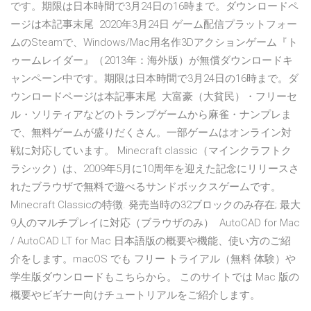
です。期限は日本時間で3月24日の16時まで。ダウンロードペ
ージは本記事末尾 2020年3月24日 ゲーム配信プラットフォー
ムのSteamで、Windows/Mac用名作3Dアクションゲーム『ト
ゥームレイダー』（2013年：海外版）が無償ダウンロードキ
ャンペーン中です。期限は日本時間で3月24日の16時まで。ダ
ウンロードページは本記事末尾 大富豪（大貧民）・フリーセ
ル・ソリティアなどのトランプゲームから麻雀・ナンプレま
で、無料ゲームが盛りだくさん。一部ゲームはオンライン対
戦に対応しています。 Minecraft classic（マインクラフトク
ラシック）は、2009年5月に10周年を迎えた記念にリリースさ
れたブラウザで無料で遊べるサンドボックスゲームです。
Minecraft Classicの特徴. 発売当時の32ブロックのみ存在; 最大
9人のマルチプレイに対応（ブラウザのみ） AutoCAD for Mac
/ AutoCAD LT for Mac 日本語版の概要や機能、使い方のご紹
介をします。macOS でも フリー トライアル（無料 体験）や
学生版ダウンロードもこちらから。 このサイトでは Mac 版の
概要やビギナー向けチュートリアルをご紹介します。