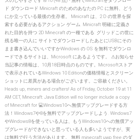
ズのしやすさです 8/10 (48 点) - 無料でMinicraftをダウンロー
ド ダウンロード Minicraft のためのあなたの PC に無料、どう
にか立っている最後の生存者。 Minicraft は、2 D の世界を探
索する必要があるアクション ゲーム. Minicraft 明確に定義さ
れた目的を持つ 2D Minecraft の一種である: グリッドこの世に
残る唯一の人に サイトでダウンロードしたあとにUSBにその
まま書き込んでいいですかWindows の OS を無料でダウンロ
ードできるサイトは、Microsoft にあるようです。 ⚠お知らせ
当記事の情報は、10月18日時点のものです。Microsoftストア
で表示されているWindows 10 Editionの価格情報とスクリーン
ショットに差異がある場合がございます。ご容赦ください。
Heads up, miners and crafters! As of Friday, October 19 at 11
AM CET, Minecraft: Java Edition will no longer include a copy
of Minecraft for 💻Windows10へ無償アップグレードする方
法！Windows7や8を無料でアップグレードしよう. Windows7
やWindows8を使っている人は、もうWindows10への無償アッ
プグレードができないと思っている人も多いようですが、実
は無料で行う方法があります。 無料 minecraft uwp free のダ